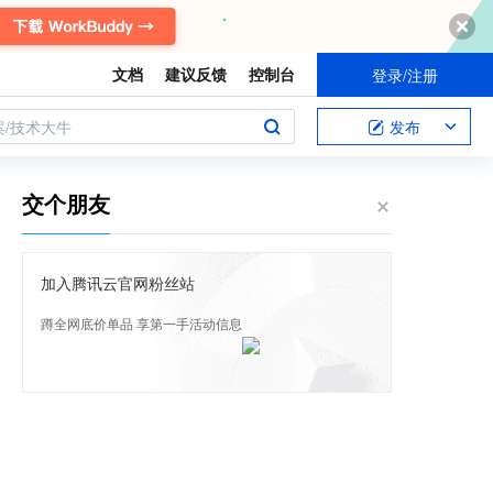
文档
建议反馈
控制台
登录/注册
案/技术大牛
发布
交个朋友
加入腾讯云官网粉丝站
蹲全网底价单品 享第一手活动信息