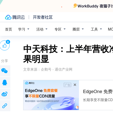
学习
活动
专区
圈层
工具
首页
M
0
中天科技：上半年营收
果明显
分享
文章来源：
企鹅号 - 通信产业网
广告
EdgeOne 
长期享受不限量CD