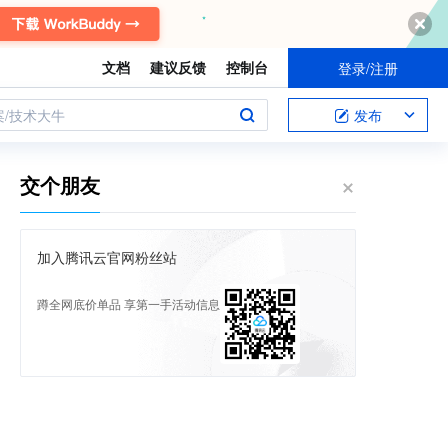
文档
建议反馈
控制台
登录/注册
案/技术大牛
发布
交个朋友
加入腾讯云官网粉丝站
蹲全网底价单品 享第一手活动信息