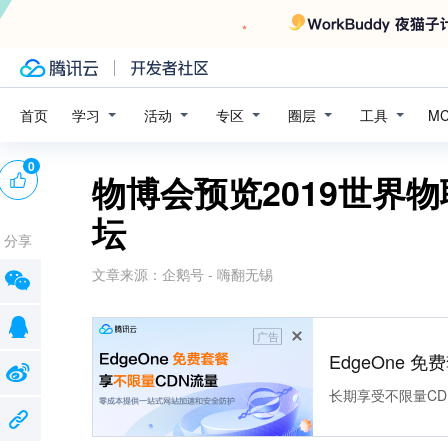
学习
活动
专区
圈层
工具
首页
M
0
物博会预览2019世界
坛
分享
文章来源：
企鹅号 - 嗨翻无锡
广告
EdgeOne 
长期享受不限量CD