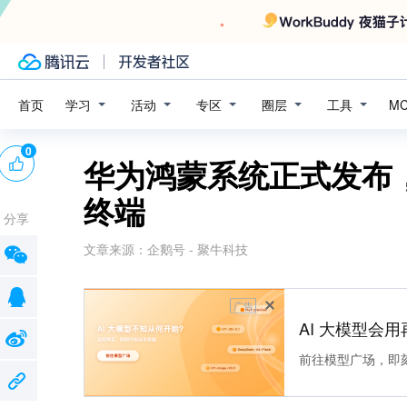
学习
活动
专区
圈层
工具
首页
M
0
华为鸿蒙系统正式发布
终端
分享
文章来源：
企鹅号 - 聚牛科技
广告
AI 大模型会用
前往模型广场，即