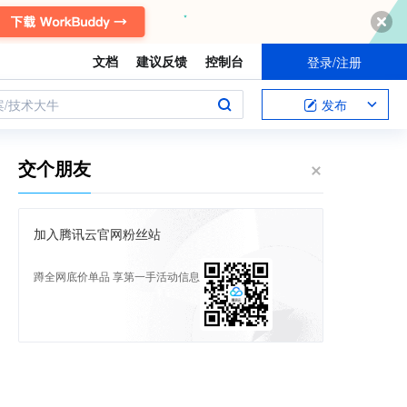
文档
建议反馈
控制台
登录/注册
案/技术大牛
发布
交个朋友
加入腾讯云官网粉丝站
蹲全网底价单品 享第一手活动信息