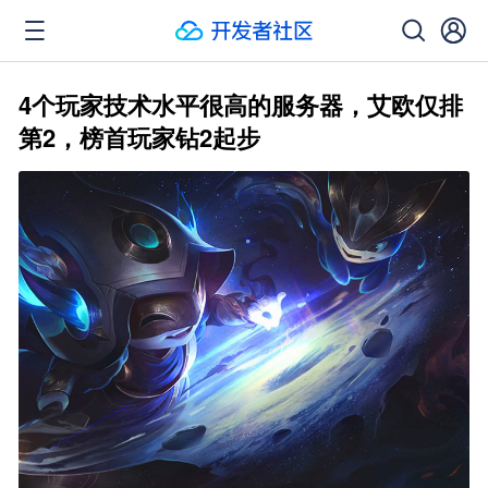
4个玩家技术水平很高的服务器，艾欧仅排
第2，榜首玩家钻2起步