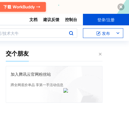
文档
建议反馈
控制台
登录/注册
案/技术大牛
发布
交个朋友
加入腾讯云官网粉丝站
蹲全网底价单品 享第一手活动信息