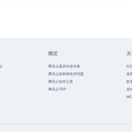
圈层
关
划
腾讯云最具价值专家
社
腾讯云架构师技术同盟
免
腾讯云创作之星
联
腾讯云TDP
友
M