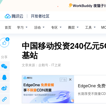
学习
活动
专区
圈层
工具
首页
M
0
中国移动投资240亿元
基站
分享
文章来源：
企鹅号 - IT之家
广告
EdgeOne 
长期享受不限量CD