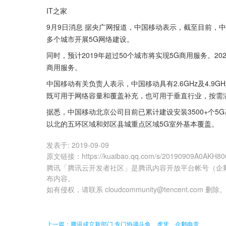
IT之家
9月9日消息 据央广网报道，中国移动表示，截至目前，中
多个城市开展5G网络建设。
同时，预计2019年超过50个城市将实现5G商用服务。2
商用服务。
中国移动有关负责人表示，中国移动具有2.6GHz及4.9GH
既可用于网络容量和覆盖补充，也可用于垂直行业，按需
据悉，中国移动北京公司目前已累计建设安装3500+个5
以北的五环区域和郊区县城重点区域5G室外基本覆盖。
发表于:
2019-09-09
原文链接
：
https://kuaibao.qq.com/s/20190909A0AKH80
腾讯「腾讯云开发者社区」是腾讯内容开放平台帐号（企
布内容。
如有侵权，请联系 cloudcommunity@tencent.com 删除
上一篇：腾讯成立新部门 专门协调斗鱼、虎牙、企鹅电竞