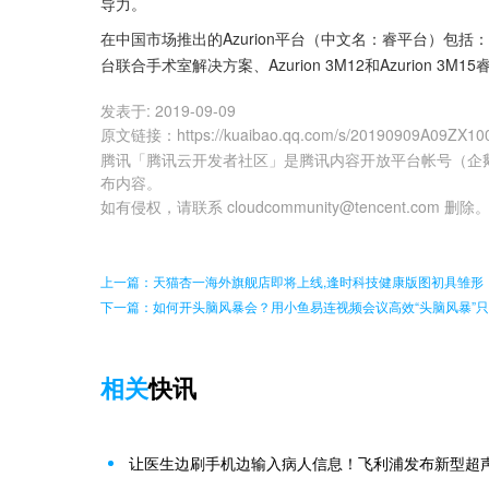
导力。
在中国市场推出的Azurion平台（中文名：睿平台）包括：Azur
台联合手术室解决方案、Azurion 3M12和Azurion 3
发表于:
2019-09-09
原文链接
：
https://kuaibao.qq.com/s/20190909A09ZX10
腾讯「腾讯云开发者社区」是腾讯内容开放平台帐号（企
布内容。
如有侵权，请联系 cloudcommunity@tencent.com 删除
上一篇：天猫杏一海外旗舰店即将上线,逢时科技健康版图初具雏形
下一篇：如何开头脑风暴会？用小鱼易连视频会议高效“头脑风暴”只
相关
快讯
让医生边刷手机边输入病人信息！飞利浦发布新型超