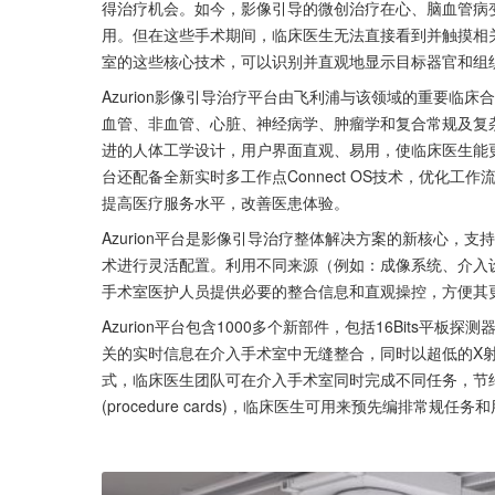
得治疗机会。如今，影像引导的微创治疗在心、脑血管病
用。但在这些手术期间，临床医生无法直接看到并触摸相
室的这些核心技术，可以识别并直观地显示目标器官和组
Azurion影像引导治疗平台由飞利浦与该领域的重要临
血管、非血管、心脏、神经病学、肿瘤学和复合常规及复杂手
进的人体工学设计，用户界面直观、易用，使临床医生能更好
台还配备全新实时多工作点Connect OS技术，优化
提高医疗服务水平，改善医患体验。
Azurion平台是影像引导治疗整体解决方案的新核心，
术进行灵活配置。利用不同来源（例如：成像系统、介入设备
手术室医护人员提供必要的整合信息和直观操控，方便其
Azurion平台包含1000多个新部件，包括16Bits平
关的实时信息在介入手术室中无缝整合，同时以超低的X
式，临床医生团队可在介入手术室同时完成不同任务，节约宝
(procedure cards)，临床医生可用来预先编排