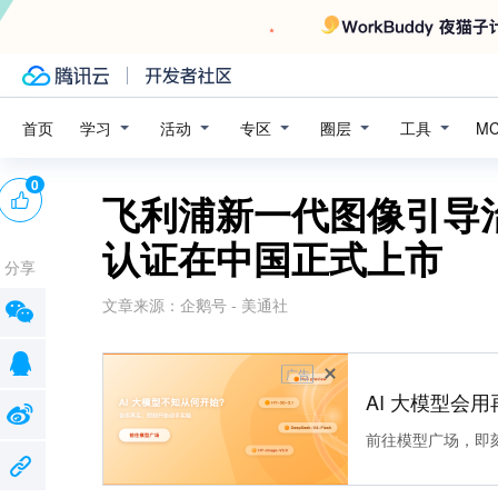
学习
活动
专区
圈层
工具
首页
M
0
飞利浦新一代图像引导治疗
认证在中国正式上市
分享
文章来源：
企鹅号 - 美通社
广告
AI 大模型会用
前往模型广场，即