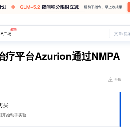
CP广场
文章/答
平台Azurion通过NMPA
举报
再买
刻开始动手实验