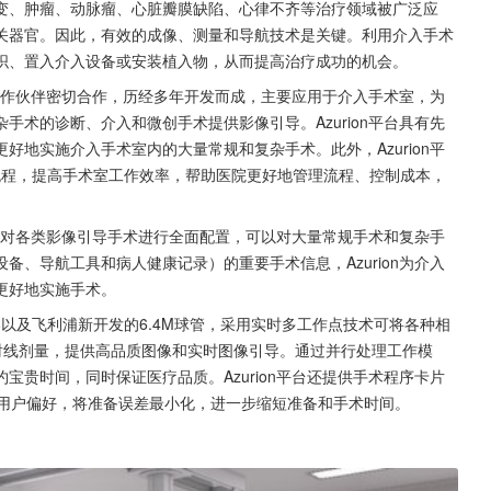
变、肿瘤、动脉瘤、心脏瓣膜缺陷、心律不齐等治疗领域被广泛应
关器官。因此，有效的成像、测量和导航技术是关键。利用介入手术
织、置入介入设备或安装植入物，从而提高治疗成功的机会。
床合作伙伴密切合作，历经多年开发而成，主要应用于介入手术室，为
术的诊断、介入和微创手术提供影像引导。Azurion平台具有先
地实施介入手术室内的大量常规和复杂手术。此外，Azurion平
工作流程，提高手术室工作效率，帮助医院更好地管理流程、控制成本，
支持对各类影像引导手术进行全面配置，可以对大量常规手术和复杂手
、导航工具和病人健康记录）的重要手术信息，Azurion为介入
更好地实施手术。
板探测器以及飞利浦新开发的6.4M球管，采用实时多工作点技术可将各种相
射线剂量，提供高品质图像和实时图像引导。通过并行处理工作模
贵时间，同时保证医疗品质。Azurion平台还提供手术程序卡片
常规任务和用户偏好，将准备误差最小化，进一步缩短准备和手术时间。