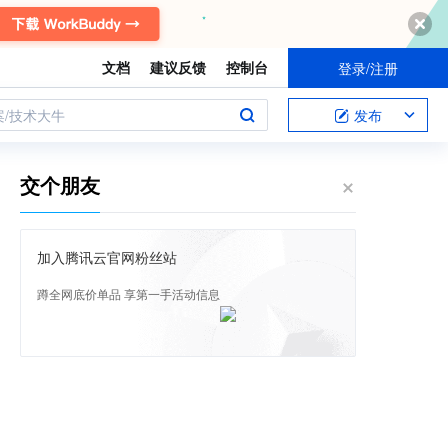
文档
建议反馈
控制台
登录/注册
案/技术大牛
发布
交个朋友
加入腾讯云官网粉丝站
蹲全网底价单品 享第一手活动信息