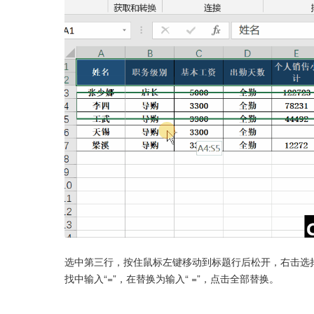
选中第三行，按住鼠标左键移动到标题行后松开，右击选择
找中输入“=”，在替换为输入“ =”，点击全部替换。