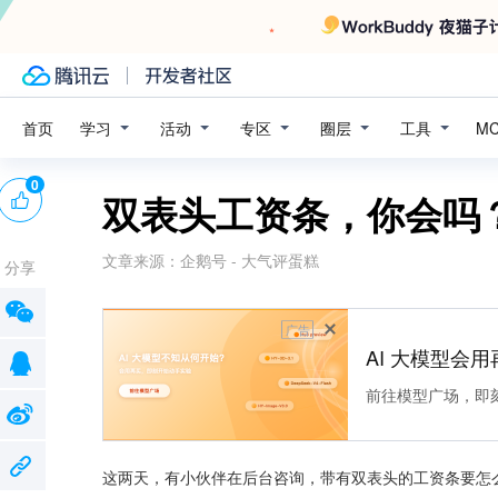
学习
活动
专区
圈层
工具
首页
M
0
双表头工资条，你会吗
文章来源：
企鹅号 - 大气评蛋糕
分享
广告
AI 大模型会用
前往模型广场，即
这两天，有小伙伴在后台咨询，带有双表头的工资条要怎