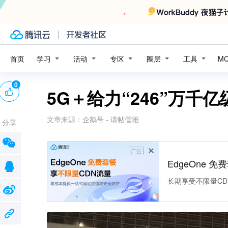
学习
活动
专区
圈层
工具
首页
M
0
5G＋给力“246”万千
文章来源：
企鹅号 - 请帖儒雅
分享
广告
EdgeOne 
长期享受不限量CD