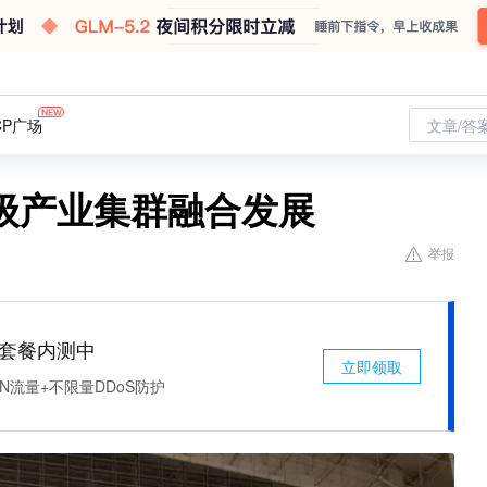
CP广场
文章/答
亿级产业集群融合发展
举报
免费套餐内测中
立即领取
N流量+不限量DDoS防护