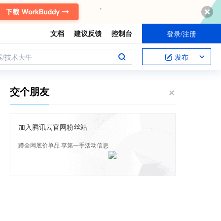
文档
建议反馈
控制台
登录/注册
案/技术大牛
发布
交个朋友
加入腾讯云官网粉丝站
蹲全网底价单品 享第一手活动信息