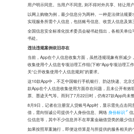
用户明示同意。当用户不同意, 则不得对外共享、转让用
以网上购物为例，最少信息分为两种。一种是法律法规要
实现服务所需个人信息，包括账号信息、收货人信息及第
全国信息安全标准化技术委员会秘书处指出，各相关单位可于
书处。
违法违规案例依旧存在
当前，App在个人信息收集方面，虽然违规现象有所减少，
收集使用个人信息专项治理工作组(下称“App专项治理工作
关“公开收集使用个人信息规则”的要求。
这10款App中，不乏中国银行手机银行、韵达快递、北京交
款App在个人信息收集使用方面存在问题，且未公开有效
票、墨迹天气等。而到了7月22日时，仍有27款App尚未
8月9日，记者在注册宜人贷账号App时，显示需先点击
借，需向恒诚公司提供个人身份信息、网络
身份标识
信
位信息等，其中不少信息并不在草案金融借贷类的最少信
如果按照草案施行，即便这些算是与所提供的服务相关的