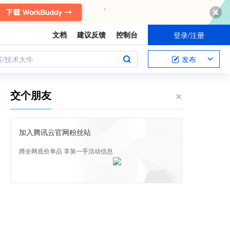
文档
建议反馈
控制台
登录/注册
案/技术大牛
发布
交个朋友
加入腾讯云官网粉丝站
蹲全网底价单品 享第一手活动信息