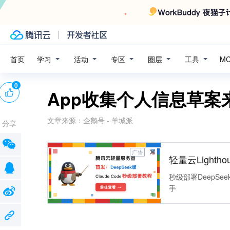
学习
活动
专区
圈层
工具
首页
M
0
App收集个人信息草案
文章来源：
企鹅号 - 羊城派
分享
广告
轻量云Lightho
秒级部署DeepSee
手