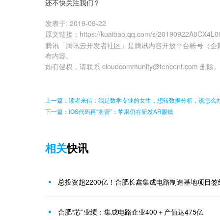
还不快关注我们？
发表于:
2019-09-22
原文链接
：
https://kuaibao.qq.com/s/20190922A0CX4L0
腾讯「腾讯云开发者社区」是腾讯内容开放平台帐号（企
布内容。
如有侵权，请联系 cloudcommunity@tencent.com 删除
上一篇：读者来信：我是数学专业的女生，想转数据分析，该怎么
下一篇：iOS代码再“泄密”：苹果仍在研发AR眼镜
相关
快讯
总投资超2200亿！合肥长鑫集成电路制造基地项目签
合肥“芯”业绩：集成电路企业400＋产值达475亿