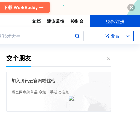
文档
建议反馈
控制台
登录/注册
案/技术大牛
发布
交个朋友
加入腾讯云官网粉丝站
蹲全网底价单品 享第一手活动信息