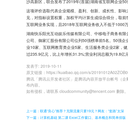
沙高新区，联合发布了2019年(首届)湖南省互联网企业5
这项评价选取代表企业规模、盈利、创新、成长性、影响
见，对指标设置权重，加权平均计算生成综合得分，取前5
互联网业务实现，且2018年互联网业务收入不低于1000
湖南快乐阳光互动娱乐传媒有限公司、中移电子商务有限
公司、御家汇股份有限公司位列50强榜单前5名。50强企
业10家、互联网教育类企业5家、生活服务类企业2家，健
过235.9亿元，比上年增长31.3%;营业利润总额为19.8亿
发表于:
2019-10-11
原文链接
：
https://kuaibao.qq.com/s/20191012A02ZOB
腾讯「腾讯云开发者社区」是腾讯内容开放平台帐号（企
布内容。
如有侵权，请联系 cloudcommunity@tencent.com 删除
上一篇：联通“良心”推荐？无限流量只要19元？网友：“套路”太深
下一篇：计算机基础 第二课 Excel工作窗口、基本概念和简单排版