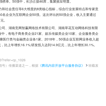
0强榜单。50强中，长沙占据46席，集聚效应明显。
力和社会责任等6大维度的8类核心指标，综合行业发展特点和专家意
0名企业为互联网企业50强。这次评出的50强企业，收入主要通过
万元。
公司、湖南竞网智赢网络技术有限公司、湖南草花互动网络科技有限
业中，有电子商务类企业21家、娱乐传媒类企业10家、企业服务类企
康医疗类与金融类企业各1家。2018年，50强企业互联网业务收入超
元，比上年增长16.1%;研发投入达到14.9亿元，比上年增长30.1%。
00?refer=cp_1026
鹅号）传播渠道之一，根据
《腾讯内容开放平台服务协议》
转载发
。