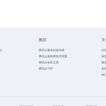
圈层
关
划
腾讯云最具价值专家
社
腾讯云架构师技术同盟
免
腾讯云创作之星
联
腾讯云TDP
友
M