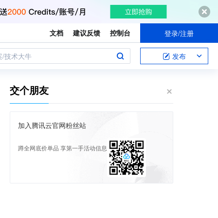
文档
建议反馈
控制台
登录/注册
案/技术大牛
发布
交个朋友
加入腾讯云官网粉丝站
蹲全网底价单品 享第一手活动信息