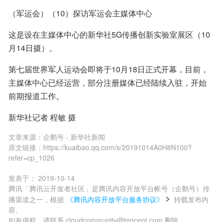
（军运会）（10）探访军运会主媒体中心
这是设在主媒体中心的新华社5G传播创新实验室展区（10
月14日摄）。
第七届世界军人运动会即将于10月18日正式开幕，目前，
主媒体中心已经运营，部分注册媒体已经陆续入驻，开始
前期报道工作。
新华社记者 程敏 摄
文章来源：
企鹅号 - 新华社新闻
原文链接：
https://kuaibao.qq.com/s/20191014A0H8N100?
refer=cp_1026
发表于：
2019-10-14
腾讯「腾讯云开发者社区」是腾讯内容开放平台帐号（企鹅号）传
播渠道之一，根据
《腾讯内容开放平台服务协议》
转载发布内
容。
如有侵权，请联系 cloudcommunity@tencent.com 删除。