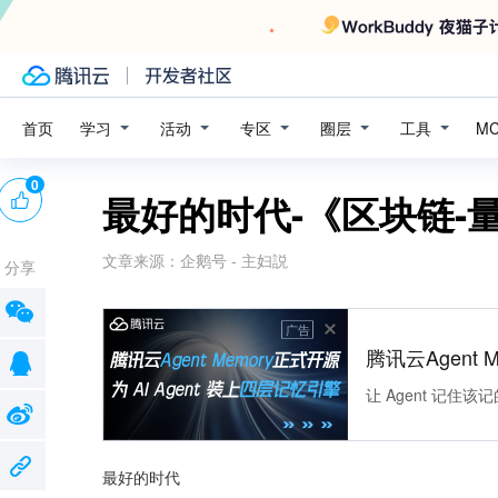
学习
活动
专区
圈层
工具
首页
M
0
最好的时代-《区块链-
文章来源：
企鹅号 - 主妇説
分享
广告
腾讯云Agent 
让 Agent 记
最好的时代