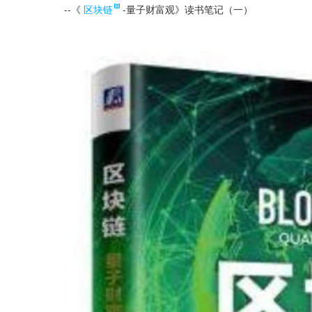
--《
区块链
-量子财富观》读书笔记（一）