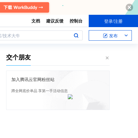
文档
建议反馈
控制台
登录/注册
案/技术大牛
发布
交个朋友
加入腾讯云官网粉丝站
蹲全网底价单品 享第一手活动信息