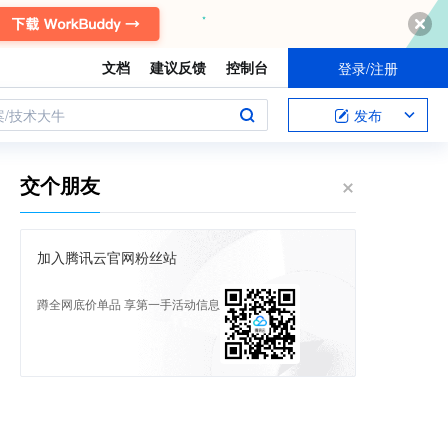
文档
建议反馈
控制台
登录/注册
案/技术大牛
发布
交个朋友
加入腾讯云官网粉丝站
蹲全网底价单品 享第一手活动信息