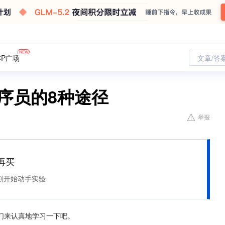
CP广场
文章/答
序员的8种途径
举报
再买
刻开始动手实验
们来认真地学习一下吧。