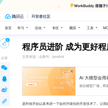
学习
活动
专区
圈层
工具
首页
M
0
程序员进阶 成为更好程
文章来源：
企鹅号 - javafirst
分享
广告
AI 大模型会用
前往模型广场，即
是时候开始认真考虑一下如何升级你的开发技术了。让我