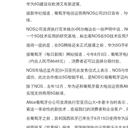
华为5G建设在欧洲又有新进展。
据新华社报道，葡萄牙电信运营商NOS公司23日宣布，
络。
NOS公司首席执行官米格尔•阿尔梅达在一份声明中说，
一个5G技术应用的研究基地，标志着NOS在5G技术应
值得一提的是，在5G网络还未正式接通之前，华为5G手
据葡萄牙《每日新闻》网站报道，今年8月3日，葡萄牙电信运营
（约合人民币8649元），消费者还可以选择分期付款。
NOS市场总监丹尼尔•贝亚托在发售仪式上表示，NOS与
成功。此次合作推出5G智能手机，是NOS引领葡萄牙迈
除了NOS，去年12月，华为还和葡萄牙最大电信运营商Al
实现支持商用5G标准。
Altice葡萄牙分公司首席执行官亚历山大•丰塞卡当时表示
索这一革命性的新技术，造福我们的消费者和企业客户，
在葡萄牙之前，其邻国西班牙已率先于6月15日使用华为
据西班牙《世界报》报道，英国跨国电信运营商沃达丰在西