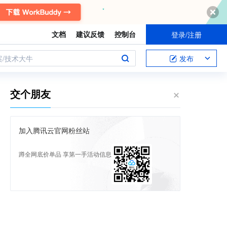
文档
建议反馈
控制台
登录/注册
案/技术大牛
发布
交个朋友
加入腾讯云官网粉丝站
蹲全网底价单品 享第一手活动信息