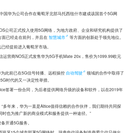
与中国华为公司合作在葡萄牙北部马托西纽什市建成该国首个5G网
NOS公司正式投入使用5G网络，为地方政府、企业和研究机构提供了
用方面已经走在前列，并且在
智慧城市
等方面的创新处于领先地位。
机已经提前进入葡萄牙市场。
商NOS正式发售华为5G手机Mate 20x，售价为1099.99欧元
华为此前已在5G信号转播、远程操控
自动驾驶
领域的合作中取得了
向5G时代的又一决定性举措。
tice签署一份合同，为后者提供网络升级的设备和软件，以在2019年
，“多年来，华为一直是Altice值得信赖的合作伙伴，我们期待共同探
同时也为推广新的商业模式和服务提供一种途径。”
设备开通5G服务。
班牙15个城市部署5G网络时，瑞典电信设备制造商爱立信只做出