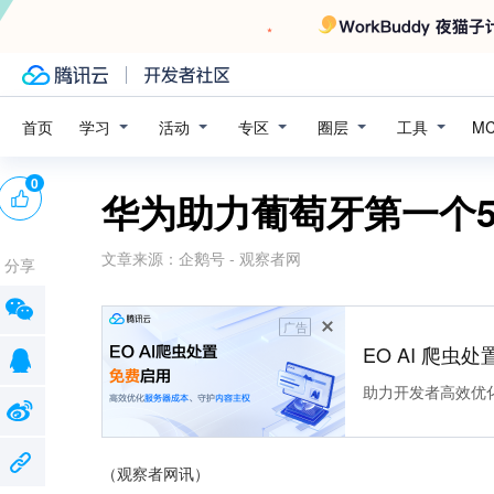
学习
活动
专区
圈层
工具
首页
M
0
华为助力葡萄牙第一个
文章来源：
企鹅号 - 观察者网
分享
广告
EO AI 爬虫
助力开发者高效优
（观察者网讯）