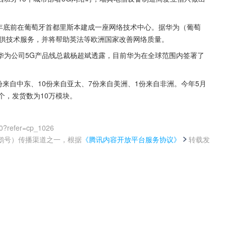
年年底前在葡萄牙首都里斯本建成一座网络技术中心。据华为（葡萄
家提供技术服务，并将帮助英法等欧洲国家改善网络质量。
华为公司5G产品线总裁杨超斌透露，目前华为在全球范围内签署了
1份来自中东、10份来自亚太、7份来自美洲、1份来自非洲。今年5月
个，发货数为10万模块。
0?refer=cp_1026
鹅号）传播渠道之一，根据
《腾讯内容开放平台服务协议》
转载发
。