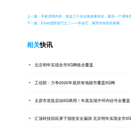
上一篇：手机清理内存，按这三个办法来效果奇佳，最后一个谨慎
下一篇：Excel进阶技巧之二——学会它，领导对你刮目相看
相关
快讯
北京明年实现全市5G网络全覆盖
工信部：力争2020年底所有地级市覆盖5G网
太原市首批启动5G商用！年底实现中环内信号全覆盖
汇顶科技回应屏下指纹安全漏洞 北京明年实现全市5