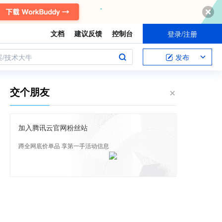
文档
建议反馈
控制台
登录/注册
案/技术大牛
发布
交个朋友
加入腾讯云官网粉丝站
蹲全网底价单品 享第一手活动信息