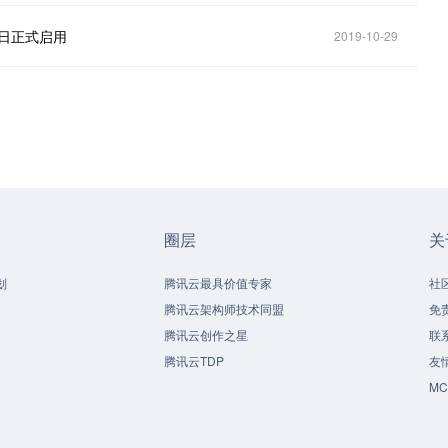
1日正式启用
2019-10-29
圈层
关
划
腾讯云最具价值专家
社
腾讯云架构师技术同盟
免
腾讯云创作之星
联
腾讯云TDP
友
M