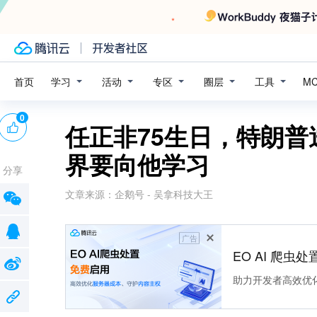
学习
活动
专区
圈层
工具
首页
M
0
任正非75生日，特朗普
界要向他学习
分享
文章来源：
企鹅号 - 吴拿科技大王
广告
EO AI 爬虫
助力开发者高效优