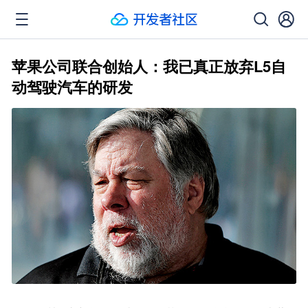
苹果公司联合创始人：我已真正放弃L5自
动驾驶汽车的研发