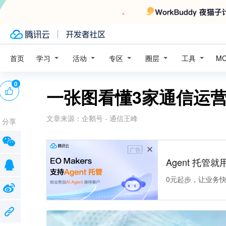
学习
活动
专区
圈层
工具
首页
M
0
一张图看懂3家通信运营
文章来源：
企鹅号 - 通信王峰
分享
广告
Agent 托管就用
0元起步，让业务快速拥