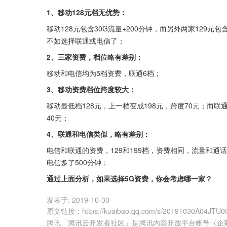
1、移动128元档无优势：
移动128元包含30G流量+200分钟，而另外两家129元
不如选择联通或电信了；
2、三家资费，档位略有差别：
移动和电信均为5档资费，联通6档；
3、移动资费档位跨度较大：
移动最低档128元，上一档变成198元，跨度70元；而联通
40元；
4、联通和电信类似，略有差别：
电信和联通的资费，129和199档，资费相同，流量和通
电信多了500分钟；
通过上面分析，如果选择5G资费，你会考虑哪一家？
发表于:
2019-10-30
原文链接
：
https://kuaibao.qq.com/s/20191030A04JTU0
腾讯「腾讯云开发者社区」是腾讯内容开放平台帐号（企