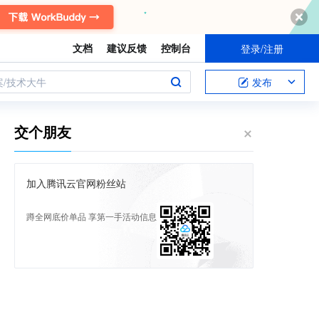
文档
建议反馈
控制台
登录/注册
案/技术大牛
发布
交个朋友
加入腾讯云官网粉丝站
蹲全网底价单品 享第一手活动信息