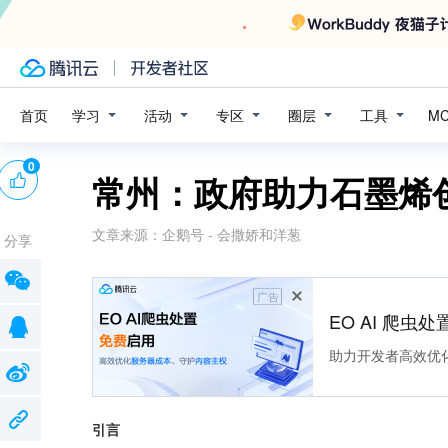
学习
活动
专区
圈层
工具
首页
M
0
常州：政府助力石墨烯
文章来源：
企鹅号 - 会撒娇和洋葱
分享
广告
EO AI 爬虫
助力开发者高效优
引言