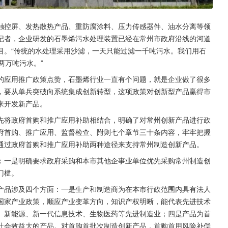
触控屏、发热散热产品、重防腐涂料、压力传感器件、油水分离等领
记者，企业研发的石墨烯污水处理装置已经在常州市政府沿线的河道
目。“传统的水处理采用沙滤，一天只能过滤一千吨污水。我们用石
两万吨污水。”
的应用推广政策点赞，石墨烯行业一直有个问题，就是企业做了很多
，要从单兵突破向系统集成创新转型，这项政策对创新型产品赢得市
来开发新产品。
先将政府首购和推广应用补助相结合，明确了对常州创新产品进行政
府首购、推广应用、监督检查、附则七个章节三十条内容，牢牢把握
通过政府首购和推广应用补助两种途径来支持常州制造创新产品。
：一是明确要求政府采购和本市其他企事业单位优先采购常州制造创
门槛。
产品涉及四个方面：一是生产和制造商为在本市行政范围内具有法人
国家产业政策，顺应产业变革方向，知识产权明晰，能代表先进技术
、新能源、新一代信息技术、生物医药等先进制造业；四是产品为首
社会效益大的产品。对首购首批次制造创新产品，首购首用风险补偿