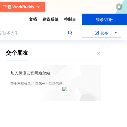
文档
建议反馈
控制台
登录/注册
案/技术大牛
发布
交个朋友
加入腾讯云官网粉丝站
蹲全网底价单品 享第一手活动信息