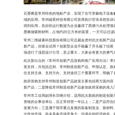
石墨烯是常州特色的地标产业，实现了在可穿戴电子设备
域的应用。常州碳星科技有限公司首席执行官张卓然告诉
得到应用，良好的运行数据为企业赢得了西塘污水处理项
墨烯做吸附材料，占地约20立方米的装置，一天可以过滤
常州二维碳素科技股份有限公司总裁金虎对此次创新产品
新产品，但谁去试用？创新型企业不能赢了开头输了结尾
场进行了顶层设计引导，意义重大，大家会有更大的勇气
此次新出台的《常州市创新产品首购和推广应用办法》率
策支持，共包括总则、常州制造创新产品、申报认定、政
住支持主体、支持方向、支持途径三个重要环节，明确了
政府首购支持常州制造创新产品政策主要包括两方面内容
新产品；二是降低常州制造创新产品参加政府采购的准入
常州市工信局副局长宗纲介绍，适用此次新政的制造创新
资格的企事业单位，且正常经营一年以上；二是产品符合
发展方向；三是属于我市重点发展的装备制造业、新材料
次投放市场，尚未具备市场竞争力，但潜在的经济效益、