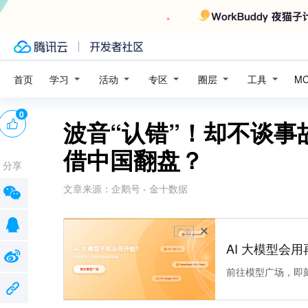
学习
活动
专区
圈层
工具
首页
M
0
波音“认错”！却不谈事
借中国翻盘？
分享
文章来源：
企鹅号 - 金十数据
广告
AI 大模型会用
前往模型广场，即