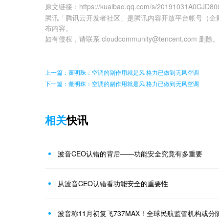
原文链接
：
https://kuaibao.qq.com/s/20191031A0CJD80
腾讯「腾讯云开发者社区」是腾讯内容开放平台帐号（企
布内容。
如有侵权，请联系 cloudcommunity@tencent.com 删除
上一篇：董明珠：空调的副作用就是风 格力已做到无风空调
下一篇：董明珠：空调的副作用就是风 格力已做到无风空调
相关
快讯
波音CEO认错的背后——功能安全究竟有多重要
从波音CEO认错看功能安全的重要性
波音称11月初复飞737MAX！全球民航监管机构或分