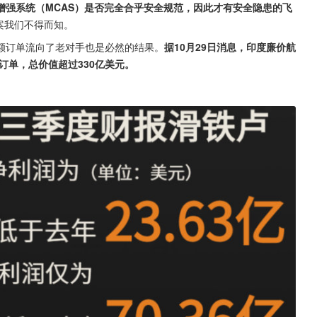
增强系统（MCAS）是否完全合乎安全规范，因此才有安全隐患的飞
案我们不得而知。
额订单流向了老对手也是必然的结果。
据10月29日消息，印度廉价航
机的订单，总价值超过330亿美元。