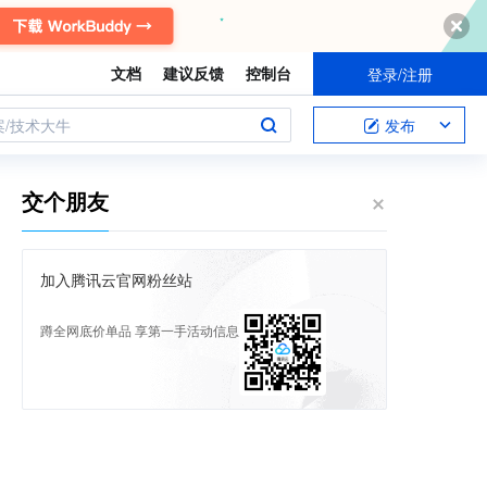
文档
建议反馈
控制台
登录/注册
案/技术大牛
发布
交个朋友
加入腾讯云官网粉丝站
蹲全网底价单品 享第一手活动信息