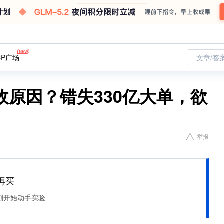
CP广场
文章/答
故原因？错失330亿大单，欲
举报
再买
刻开始动手实验