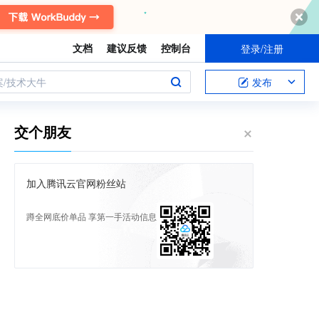
文档
建议反馈
控制台
登录/注册
案/技术大牛
发布
交个朋友
加入腾讯云官网粉丝站
蹲全网底价单品 享第一手活动信息