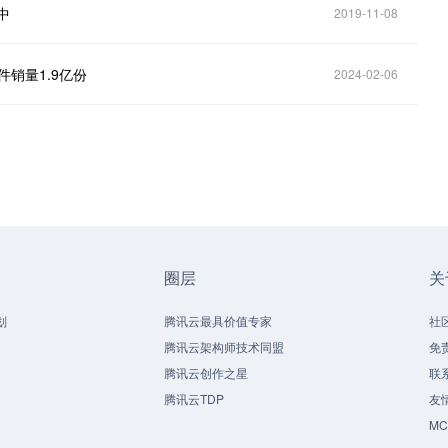
中
2019-11-08
软件销量1.9亿份
2024-02-06
圈层
关
划
腾讯云最具价值专家
社
腾讯云架构师技术同盟
免
腾讯云创作之星
联
腾讯云TDP
友
M