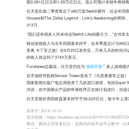
期3,081亿日元和1.29万亿日元。该公司预计本财年将销售1
任天堂在第二季度售出了480万套Switch硬件，比去年同期增长了50
Houses和The Zelda Legend：Link's Awak
313万。
“我们还有很多人尚未传达Switch Lite的吸引力，”古
移动游戏收入与去年同期基本持平，在本季度总计为99
里奥·卡丁车之旅》在9月25日发布后，只有几天的时间为
的收入就达到了3740万美元。
Furukawa总裁说，任天堂仍在为
游戏开发
多人游戏模
在市场研究机构Sensor Tower发布了《马里奥赛车之旅》
国家新闻出版广电总局批准了几款进口游戏，包括Super Mari
河说，在中国推出产品的申请程序正在按计划进行，但该
任天堂股价周四收盘基本持平于38,620日元，较今年上涨
发表于:
2019-10-31
原文链接
：
https://kuaibao.qq.com/s/20191101A00EFC0
腾讯「腾讯云开发者社区」是腾讯内容开放平台帐号（企