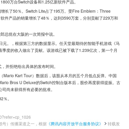
800万台Switch设备和1.25亿新软件产品。
％。Switch Lite占了195万。受Fire Emblem：Three 
ening的帮助，软件产品的销量增长了48％，达到3590万套，分别贡献了229万和
河幸太郎总统在大阪的一次简报中说。
亿日元。，根据第三方的数据显示。任天堂最期待的智能手机游戏《马
该季度的收入做出了贡献。该游戏已被下载了1.239亿次，第一个月
式，并拒绝给出具体的发布时间。
（Mario Kart Tour）数据后，该股从本月的五个月低点反弹。中国
o Bros U Deluxe的Switch控制台版本后，股价再度获得提振。古
公司尚未获得所有必要的批准。
32％。
0?refer=cp_1026
鹅号）传播渠道之一，根据
《腾讯内容开放平台服务协议》
转载发