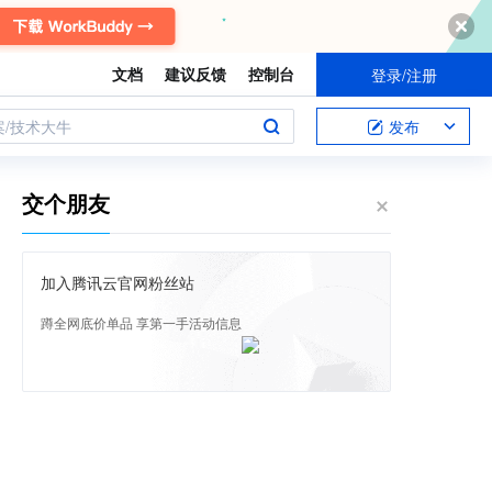
文档
建议反馈
控制台
登录/注册
案/技术大牛
发布
交个朋友
加入腾讯云官网粉丝站
蹲全网底价单品 享第一手活动信息