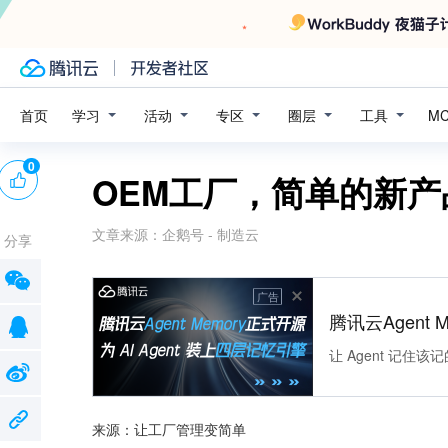
学习
活动
专区
圈层
工具
首页
M
0
OEM工厂，简单的新
文章来源：
企鹅号 - 制造云
分享
广告
腾讯云Agent 
让 Agent 记
来源：让工厂管理变简单