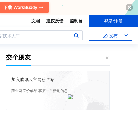
文档
建议反馈
控制台
登录/注册
案/技术大牛
发布
交个朋友
加入腾讯云官网粉丝站
蹲全网底价单品 享第一手活动信息