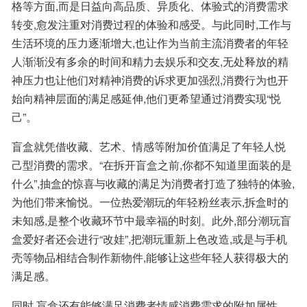
格等方面,而是日益向高品质、异质化、体验式的消费需求
转变,愈发注重对消费过程的体验和感受。与此同时,工作与
生活环境的压力逐渐增大,也让作为当前主流消费者的年轻
人渐渐没有多余的时间和精力去娱乐和交友,无处释放的精
神压力也让他们对精神消费的诉求更加强烈,消费行为也开
始向精神层面的满足感延伸,他们更希望通过消费实现“悦
己”。
盲盒就凭借收藏、艺术、情感等附加价值满足了年轻人悦
己型消费的需求。“在拆开盲盒之前,你都不知道里面装的是
什么”,抽盒的惊喜与收藏的满足为消费者打造了独特的体验,
为他们带来愉悦。一位热爱潮玩的年轻粉丝表示,拆盒时的
未知感,是整个收藏环节中最幸福的时刻。此外,部分潮玩盲
盒爱好者还会进行“改娃”,把潮玩重新上色改造,或是与手机
壳等物品相结合制作新物件,能够让这些年轻人获得极大的
满足感。
同时,盲盒还有能够满足消费者情感消费需求的附加属性。