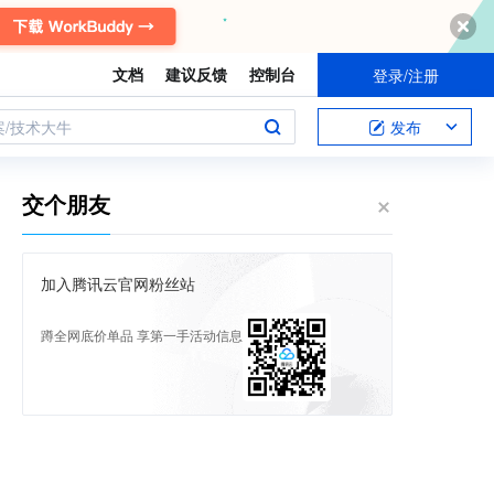
文档
建议反馈
控制台
登录/注册
案/技术大牛
发布
交个朋友
加入腾讯云官网粉丝站
蹲全网底价单品 享第一手活动信息