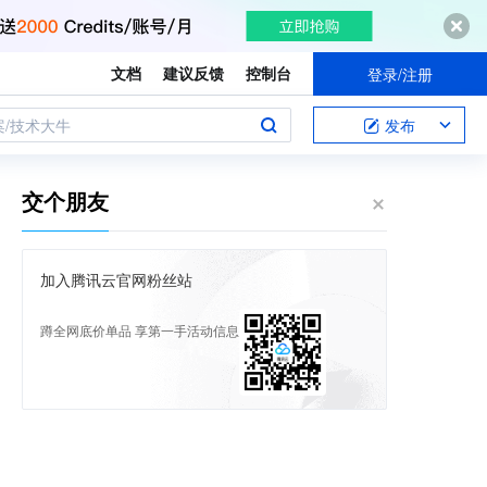
文档
建议反馈
控制台
登录/注册
案/技术大牛
发布
交个朋友
加入腾讯云官网粉丝站
蹲全网底价单品 享第一手活动信息