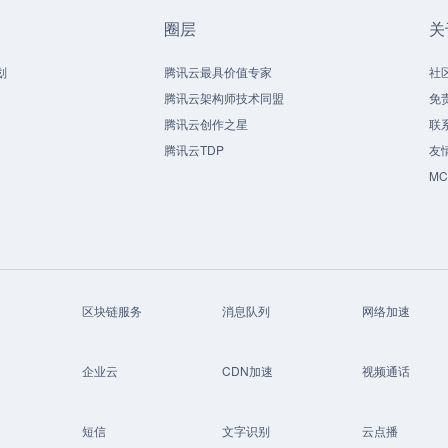
圈层
关
划
腾讯云最具价值专家
社
腾讯云架构师技术同盟
免
腾讯云创作之星
联
腾讯云TDP
友
M
区块链服务
消息队列
网络加速
企业云
CDN加速
视频通话
短信
文字识别
云点播