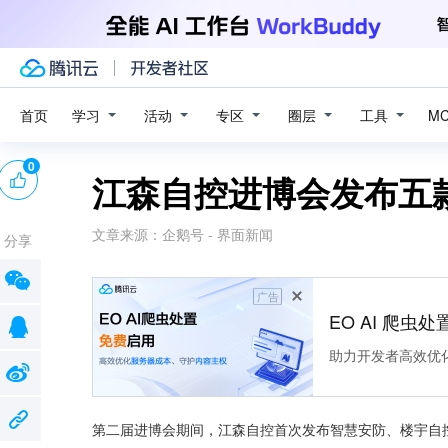
学习
活动
专区
圈层
工具
首页
M
0
江森自控进博会发布五
文章来源：
企鹅号 - 界面新闻
分享
广告
EO AI 爬虫
助力开发者高效优
第二届进博会期间，江森自控首次发布智慧安防、楼宇自