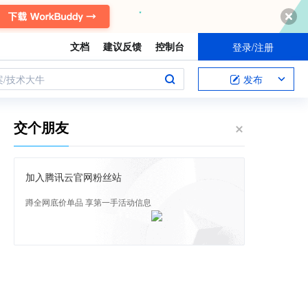
文档
建议反馈
控制台
登录/注册
案/技术大牛
发布
交个朋友
加入腾讯云官网粉丝站
蹲全网底价单品 享第一手活动信息