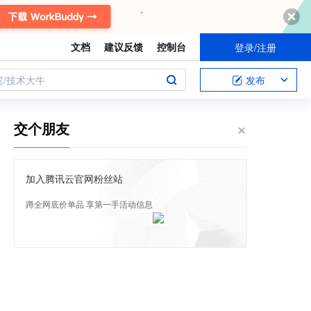
文档
建议反馈
控制台
登录/注册
案/技术大牛
发布
交个朋友
加入腾讯云官网粉丝站
蹲全网底价单品 享第一手活动信息