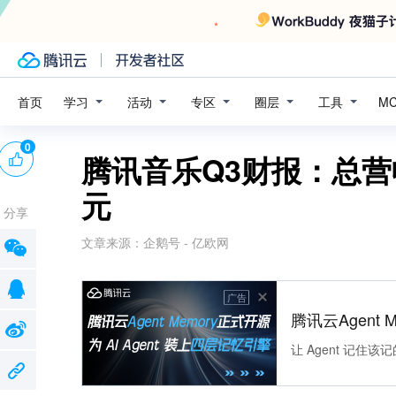
学习
活动
专区
圈层
工具
首页
M
0
腾讯音乐Q3财报：总营收
元
分享
文章来源：
企鹅号 - 亿欧网
广告
腾讯云Agent 
让 Agent 记