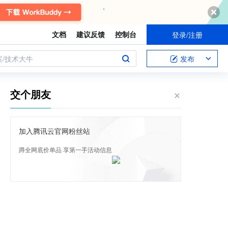
文档
建议反馈
控制台
登录/注册
案/技术大牛
发布
交个朋友
加入腾讯云官网粉丝站
蹲全网底价单品 享第一手活动信息