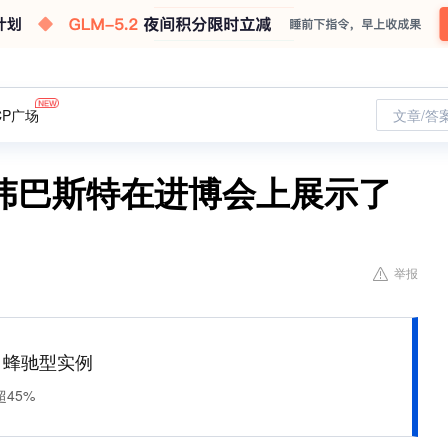
CP广场
文章/答
伟巴斯特在进博会上展示了
举报
M 蜂驰型实例
45%