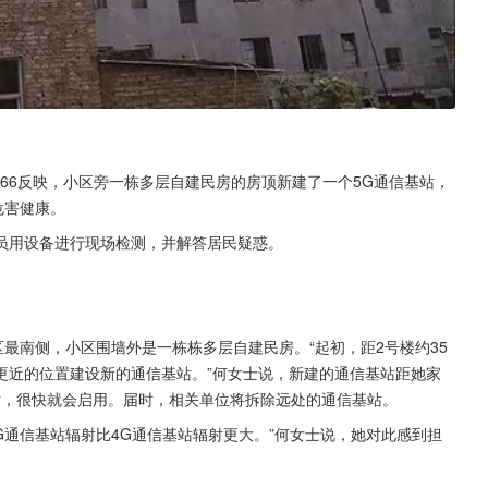
866反映，小区旁一栋多层自建民房的房顶新建了一个5G通信基站，
危害健康。
员用设备进行现场检测，并解答居民疑惑。
区最南侧，小区围墙外是一栋栋多层自建民房。“起初，距2号楼约35
更近的位置建设新的通信基站。”何女士说，新建的通信基站距她家
站，很快就会启用。届时，相关单位将拆除远处的通信基站。
G通信基站辐射比4G通信基站辐射更大。”何女士说，她对此感到担