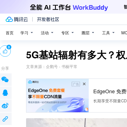
学习
活动
专区
圈层
工具
首页
M
0
5G基站辐射有多大？
文章来源：
企鹅号 - 书橱平常
分享
广告
EdgeOne 
长期享受不限量CD