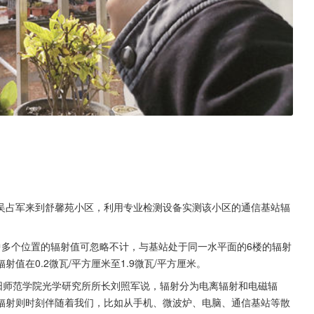
吴占军来到舒馨苑小区，利用专业检测设备实测该小区的通信基站辐
中多个位置的辐射值可忽略不计，与基站处于同一水平面的6楼的辐射
值在0.2微瓦/平方厘米至1.9微瓦/平方厘米。
阳师范学院光学研究所所长刘照军说，辐射分为电离辐射和电磁辐
辐射则时刻伴随着我们，比如从手机、微波炉、电脑、通信基站等散