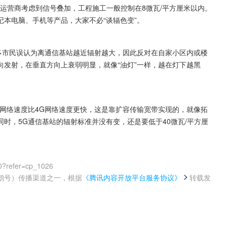
信运营商考虑到信号叠加，工程施工一般控制在8微瓦/平方厘米以内。
本电脑、手机等产品，大家不必“谈辐色变”。
多市民误认为离通信基站越近辐射越大，因此反对在自家小区内或楼
发射，在垂直方向上衰弱明显，就像“油灯”一样，越在灯下越黑
网络速度比4G网络速度更快，这是靠扩容传输宽带实现的，就像拓
时，5G通信基站的辐射标准并没有变，还是要低于40微瓦/平方厘
0?refer=cp_1026
鹅号）传播渠道之一，根据
《腾讯内容开放平台服务协议》
转载发
。