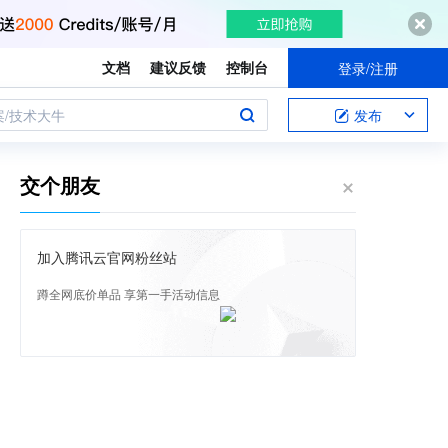
文档
建议反馈
控制台
登录/注册
案/技术大牛
发布
交个朋友
加入腾讯云官网粉丝站
蹲全网底价单品 享第一手活动信息