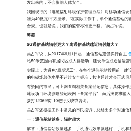
发出来的，不会影响人体安全。
我国现行的《电磁辐射环境保护管理办法》对移动通信设
准为40微瓦/平方厘米。“在实际工作中，单个通信基站的
合规。也就是说，我们的监管标准更严格。”吴占军说。
释疑
5G通信基站辐射更大？离通信基站越近辐射越大？
吴占军说，从2017年9月1日起，通信基站建设实行自主
站50米范围内有居民区或人群活动，建设单位或通信运
实际上，为避免“后期返工”，在每个通信基站投用前，建
的电磁场总体水平不超过安全标准，检测通过才会正式启
有疑问的市民，可上网查询相关备案登记信息，具体操作
建设项目环境影响登记表网上备案平台”，而后按要求输入“
拨打12369或110进行反映或咨询。
吴占军还根据工作中常见的市民投诉，总结出多个对通信
一：通信基站越多，辐射越大
解答：通信基站数量越多，手机通话效果就越好，手机和