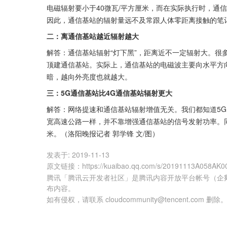
电磁辐射要小于40微瓦/平方厘米，而在实际执行时，通
因此，通信基站的辐射量远不及常跟人体零距离接触的笔记
二：离通信基站越近辐射越大
解答：通信基站辐射“灯下黑”，距离近不一定辐射大。很
顶建通信基站。实际上，通信基站的电磁波主要向水平方向
暗，越向外亮度也就越大。
三：5G通信基站比4G通信基站辐射更大
解答：网络提速和通信基站辐射增值无关。我们都知道5G
宽高速公路一样，并不靠增强通信基站的信号发射功率。同
米。（洛阳晚报记者 郭学锋 文/图）
发表于:
2019-11-13
原文链接
：
https://kuaibao.qq.com/s/20191113A058AK0
腾讯「腾讯云开发者社区」是腾讯内容开放平台帐号（企
布内容。
如有侵权，请联系 cloudcommunity@tencent.com 删除