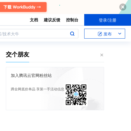
文档
建议反馈
控制台
登录/注册
案/技术大牛
发布
交个朋友
加入腾讯云官网粉丝站
蹲全网底价单品 享第一手活动信息