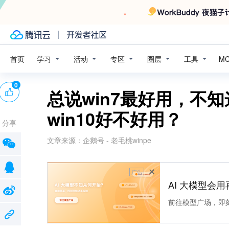
学习
活动
专区
圈层
工具
首页
M
0
总说win7最好用，不
win10好不好用？
分享
文章来源：
企鹅号 - 老毛桃winpe
广告
AI 大模型会用
前往模型广场，即