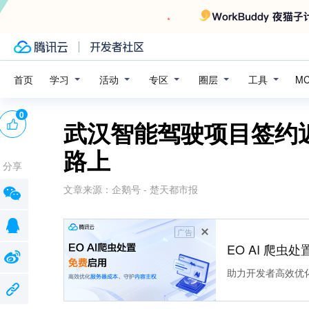
学习
活动
专区
圈层
工具
首页
M
0
武汉智能驾驶项目签约近
路上
分享
文章来源：
企鹅号 - 楚天都市报
广告
EO AI 爬虫
助力开发者高效优