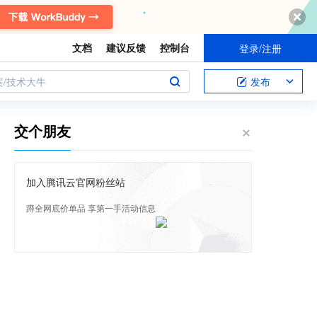
文档
建议反馈
控制台
登录/注册
案/技术大牛
发布
交个朋友
加入腾讯云官网粉丝站
蹲全网底价单品 享第一手活动信息