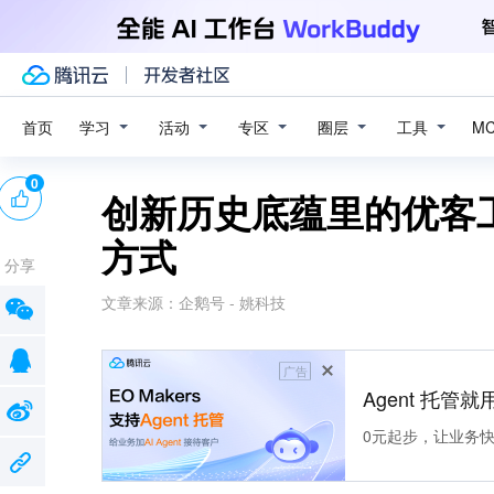
学习
活动
专区
圈层
工具
首页
M
0
创新历史底蕴里的优客
方式
分享
文章来源：
企鹅号 - 姚科技
广告
Agent 托管就用
0元起步，让业务快速拥