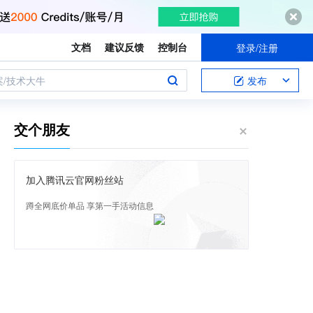
文档
建议反馈
控制台
登录/注册
案/技术大牛
发布
交个朋友
加入腾讯云官网粉丝站
蹲全网底价单品 享第一手活动信息