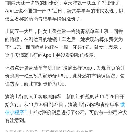
“前两天还一块钱的起步价，今天咋就一块五了？涨价了，
App上也不通知一声？”近日，骑共享单车的市民发现，以
便宜著称的滴滴青桔单车悄悄涨价了。
上周五一大早，陆女士像往常一样骑青桔单车上班，同样
的路程，在到达目的地锁上车之后，她发现结算扣费变为
了1.5元。而同样的路程在上周二还是1元。陆女士表示，
这几天滴滴出行的App上并没看到涨价提示。
记者点开骑青桔单车所用的“滴滴出行”App，发现首页的计
价规则一栏已改为起步价1.5元，此外还有车辆调度费、管
理费等，而此前起步价为1元。
滴滴出行的人工客服则解释，新的计价规则从11月26日开
始实行。从11月20日到27日，滴滴出行App和青桔单车
微
信小程序
上都对涨价消息进行了公示。可能有一些用户没
有注意到。
文章来源：
企鹅号 - 腾讯新闻版权合作-北京晚报