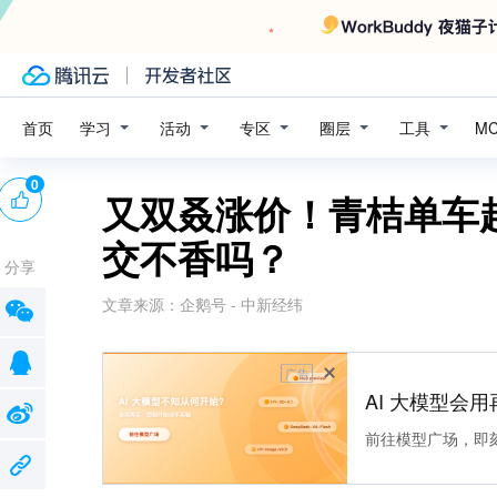
学习
活动
专区
圈层
工具
首页
M
0
又双叒涨价！青桔单车起
交不香吗？
分享
文章来源：
企鹅号 - 中新经纬
广告
AI 大模型会用
前往模型广场，即