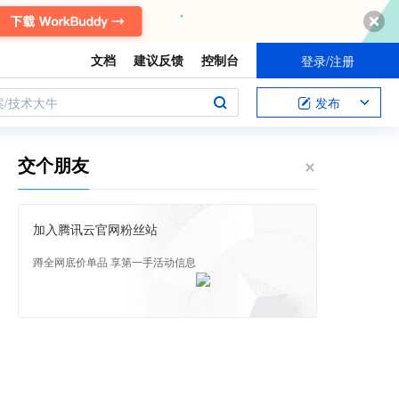
文档
建议反馈
控制台
登录/注册
案/技术大牛
发布
交个朋友
加入腾讯云官网粉丝站
蹲全网底价单品 享第一手活动信息