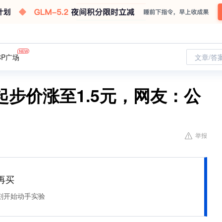
CP广场
文章/答
步价涨至1.5元，网友：公
举报
再买
刻开始动手实验