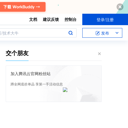
文档
建议反馈
控制台
登录/注册
案/技术大牛
发布
交个朋友
加入腾讯云官网粉丝站
蹲全网底价单品 享第一手活动信息