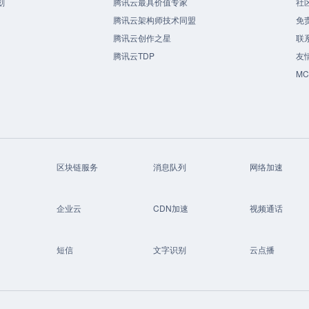
划
腾讯云最具价值专家
社
腾讯云架构师技术同盟
免
腾讯云创作之星
联
腾讯云TDP
友
M
区块链服务
消息队列
网络加速
企业云
CDN加速
视频通话
短信
文字识别
云点播