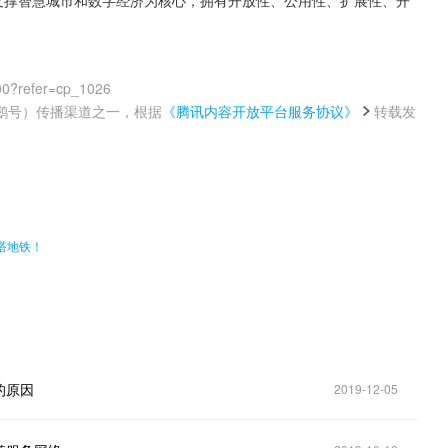
以支撑智慧城市和数字经济为核心，拥有开放性、公用性、扩展性、开
00?refer=cp_1026
鹅号）传播渠道之一，根据
《腾讯内容开放平台服务协议》
转载发
。
搭地铁！
的原因
2019-12-05