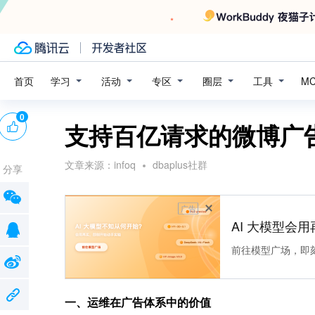
学习
活动
专区
圈层
工具
首页
M
0
支持百亿请求的微博广
文章来源：
infoq
dbaplus社群
分享
广告
AI 大模型会用
前往模型广场，即
一、运维在广告体系中的价值