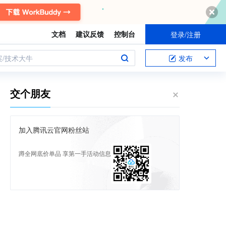
文档
建议反馈
控制台
登录/注册
案/技术大牛
发布
交个朋友
加入腾讯云官网粉丝站
蹲全网底价单品 享第一手活动信息