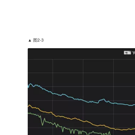
▲ 图2-3