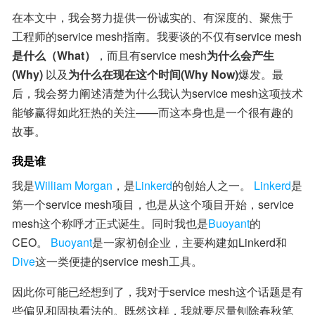
在本文中，我会努力提供一份诚实的、有深度的、聚焦于
工程师的service mesh指南。我要谈的不仅有service mesh
是什么（What）
，而且有service mesh
为什么会产生
(Why)
 以及
为什么在现在这个时间(Why Now)
爆发。最
后，我会努力阐述清楚为什么我认为service mesh这项技术
能够赢得如此狂热的关注——而这本身也是一个很有趣的
故事。
我是谁
我是
William Morgan
，是
Linkerd
的创始人之一。 
Linkerd
是
第一个service mesh项目，也是从这个项目开始，service 
mesh这个称呼才正式诞生。同时我也是
Buoyant
的
CEO。 
Buoyant
是一家初创企业，主要构建如Linkerd和
Dive
这一类便捷的service mesh工具。
因此你可能已经想到了，我对于service mesh这个话题是有
些偏见和固执看法的。既然这样，我就要尽量刨除春秋笔