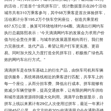
的活动，打造首个“全民拼车日”。统计数据显示在26个活动
城市共有310万乘客参与，其中68万乘客是首次体验拼车，
活动累计分享195.2万个快车空闲座位， 创造共乘里程
657.5万公里，换算可环绕地球约164圈。滴滴出行网约车
执行总裁陈熙表示：“今天滴滴网约车的发展会力求用户价
值与社会责任并重，与城市的发展愿景相向而行。我们努
力完善技术、迭代产品，希望让用户打车更实惠、更容
易。同时加大投入力度打造全民拼车日，积极推广绿色高
效的网约车出行方式。”
滴滴拼车是在快车基础上的衍生产品，由快车司机和车辆
提供服务，系统将路线相近的乘客进行匹配，共享车上的
每一个座位，从而分担车费、降低出行成本。拼车能够有
效减少车辆空驶率，提高交通效率，让有限的网约车供给
和城市道路资源得到最大化利用。滴滴平台数据显示，自
拼车上线以来累计有29亿人次使用过拼车，最近一年累计
行驶45亿公里。在北京约有30%的滴滴用户会在通勤高峰