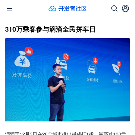
310万乘客参与滴滴全民拼车日
滴滴于12月3日在26个城市推出拼成打1折，最高减100元