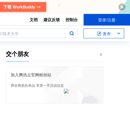
文档
建议反馈
控制台
登录/注册
案/技术大牛
发布
交个朋友
加入腾讯云官网粉丝站
蹲全网底价单品 享第一手活动信息