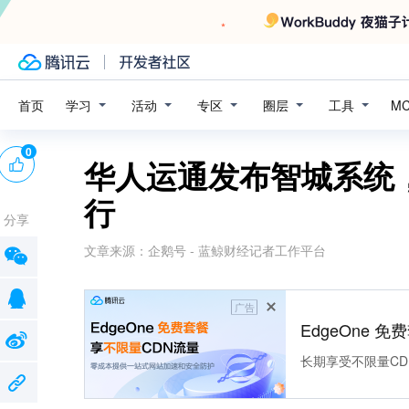
学习
活动
专区
圈层
工具
首页
M
0
华人运通发布智城系统
行
分享
文章来源：
企鹅号 - 蓝鲸财经记者工作平台
广告
EdgeOne 
长期享受不限量CD