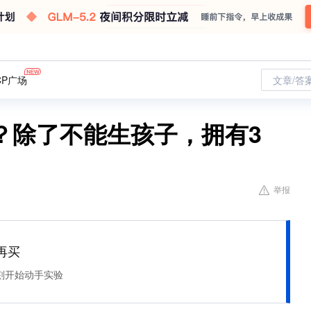
CP广场
文章/答
？除了不能生孩子，拥有3
举报
再买
刻开始动手实验