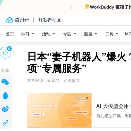
学习
活动
专区
圈层
工具
首页
M
0
日本“妻子机器人”爆火
项“专属服务”
分享
文章来源：
企鹅号 - 动漫倩女
广告
AI 大模型会用
前往模型广场，即