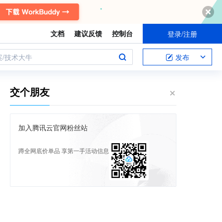
文档
建议反馈
控制台
登录/注册
案/技术大牛
发布
交个朋友
加入腾讯云官网粉丝站
蹲全网底价单品 享第一手活动信息