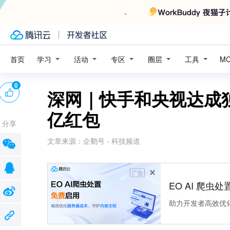
学习
活动
专区
圈层
工具
首页
M
0
深网｜快手和央视达成独
亿红包
分享
文章来源：
企鹅号 - 科技频道
广告
EO AI 爬虫
助力开发者高效优