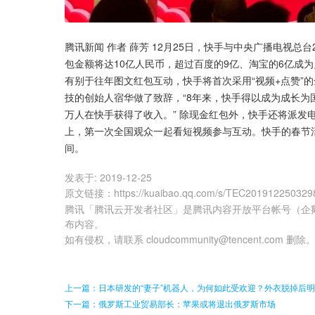
腾讯新闻 作者 薛芳 12月25日，快手与中央广播电视总
包金额将达10亿人民币，超过百度的9亿、淘宝的6亿成为
有别于往年图文红包互动，快手将首次采用“视频+点赞”的
技的创始人宿华做了致辞，“8年来，快手得以成为成长为
万人在快手获得了收入。” 除现金红包外，快手还将派发
上，第一次全国观众一起看短视频参与互动。快手的春节
间。
发表于:
2019-12-25
原文链接
：
https://kuaibao.qq.com/s/TEC20191225032
腾讯「腾讯云开发者社区」是腾讯内容开放平台帐号（企
布内容。
如有侵权，请联系 cloudcommunity@tencent.com 删除
上一篇：日本研发的“妻子”机器人，为何如此受欢迎？外衣脱掉后
下一篇：俄罗斯工业贸易部长：苹果或将退出俄罗斯市场