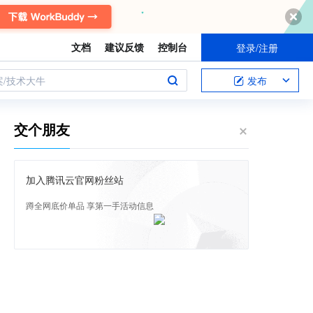
文档
建议反馈
控制台
登录/注册
案/技术大牛
发布
交个朋友
加入腾讯云官网粉丝站
蹲全网底价单品 享第一手活动信息