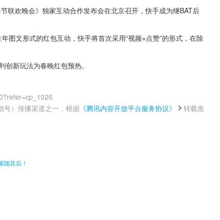
《春节联欢晚会》独家互动合作发布会在北京召开，快手成为继BAT后
往年图文形式的红包互动，快手将首次采用“视频+点赞”的形式，在除
系列创新玩法为春晚红包预热。
0?refer=cp_1026
鹅号）传播渠道之一，根据
《腾讯内容开放平台服务协议》
转载发
。
紧随其后！