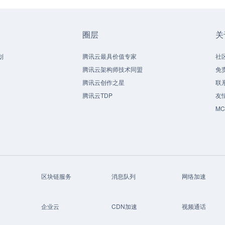
圈层
关
划
腾讯云最具价值专家
社
腾讯云架构师技术同盟
免
腾讯云创作之星
联
腾讯云TDP
友
M
区块链服务
消息队列
网络加速
企业云
CDN加速
视频通话