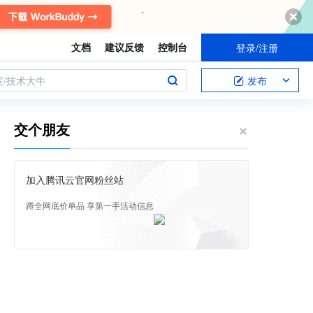
文档
建议反馈
控制台
登录/注册
案/技术大牛
发布
交个朋友
加入腾讯云官网粉丝站
蹲全网底价单品 享第一手活动信息