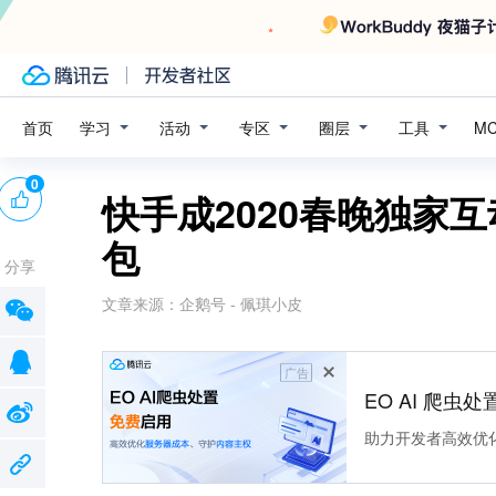
学习
活动
专区
圈层
工具
首页
M
0
快手成2020春晚独家
包
分享
文章来源：
企鹅号 - 佩琪小皮
广告
EO AI 爬虫
助力开发者高效优