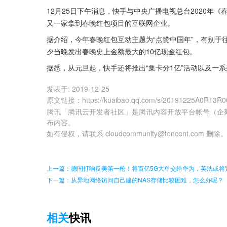
12月25日下午消息，快手与中央广播电视总台2020年
又一家拿到春晚红包项目的互联网企业。
据介绍，今年春晚红包互动主题为“点赞中国年”，有别于
夕当晚发出春晚史上金额最大的10亿现金红包。
据悉，从元旦起，快手还将推出“集卡分1亿”活动以及一
发表于:
2019-12-25
原文链接
：
https://kuaibao.qq.com/s/20191225A0R13R0
腾讯「腾讯云开发者社区」是腾讯内容开放平台帐号（企
布内容。
如有侵权，请联系 cloudcommunity@tencent.com 删除
上一篇：德国打响反美第一枪！将百亿5G大单交给华为，英法或将
下一篇：从异地网络访问自己建的NAS存储比较困难，怎么办呢？
相关
快讯