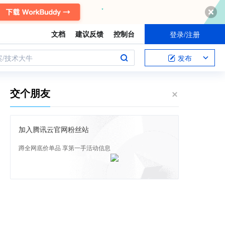
文档
建议反馈
控制台
登录/注册
案/技术大牛
发布
交个朋友
加入腾讯云官网粉丝站
蹲全网底价单品 享第一手活动信息