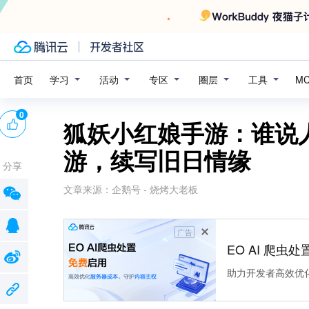
学习
活动
专区
圈层
工具
首页
M
0
狐妖小红娘手游：谁说
游，续写旧日情缘
分享
文章来源：
企鹅号 - 烧烤大老板
广告
EO AI 爬虫
助力开发者高效优