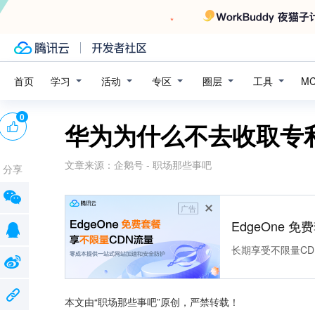
学习
活动
专区
圈层
工具
首页
M
0
华为为什么不去收取专
文章来源：
企鹅号 - 职场那些事吧
分享
广告
EdgeOne 
长期享受不限量CD
本文由“职场那些事吧”原创，严禁转载！