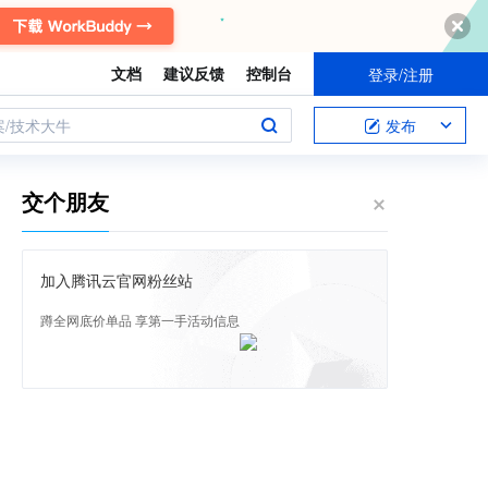
文档
建议反馈
控制台
登录/注册
案/技术大牛
发布
交个朋友
加入腾讯云官网粉丝站
蹲全网底价单品 享第一手活动信息