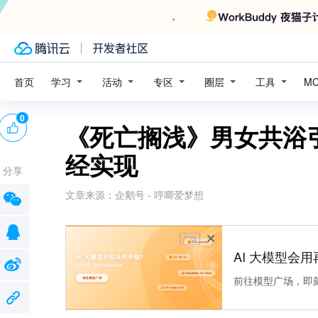
学习
活动
专区
圈层
工具
首页
M
0
《死亡搁浅》男女共浴
经实现
分享
文章来源：
企鹅号 - 哼唧爱梦想
广告
AI 大模型会用
前往模型广场，即