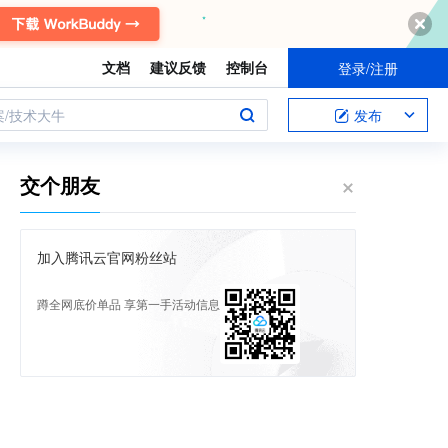
文档
建议反馈
控制台
登录/注册
案/技术大牛
发布
交个朋友
加入腾讯云官网粉丝站
蹲全网底价单品 享第一手活动信息