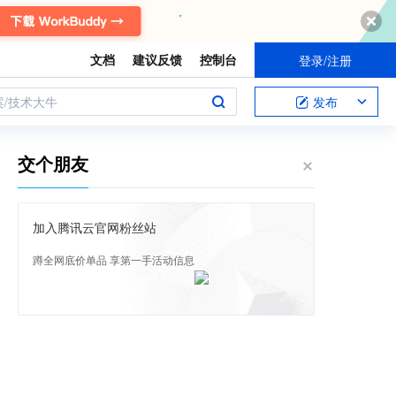
文档
建议反馈
控制台
登录/注册
案/技术大牛
发布
交个朋友
加入腾讯云官网粉丝站
蹲全网底价单品 享第一手活动信息