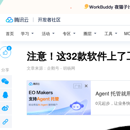
学习
活动
专区
圈层
工具
首页
M
0
注意！这32款软件上了
文章来源：
企鹅号 - 胡杨网
分享
广告
Agent 托管就用
0元起步，让业务快速拥