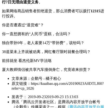
行7日无理由退货义务
。
如果网络商品销售者拒绝退货，那么消费者可以拨打
12315
进
行投诉。
你是否遭遇过“退货难”？
你一直想拥有的“人民币”蛋糕，合法吗？
独自带孙9年，老人索要14万“带孙费”，该给吗？
38道菜未上齐就被劝离，网红餐厅限时就餐合理吗？
前排就坐 看杰伦新MV学法咯
厦大教师情侣被共享汽车撞倒身亡，究竟谁来担责？
文章来源：
企鹅号 - 橘子粗心
原文链接：
https://kuaibao.qq.com/s/20190923A0DTLJ00?
refer=cp_1026
发表于：
2019-09-23
2019-09-23 15:13:03
腾讯「腾讯云开发者社区」是腾讯内容开放平台帐号
（企鹅号）传播渠道之一，根据
《腾讯内容开放平台服